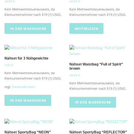
24,50
€
24,50
€
r
s
r
s
P
i
P
i
Kein Mehrwertsteuerausweis, da
Kein Mehrwertsteuerausweis, da
r
s
r
s
Kleinunternehmer nach §19 (1) UStG.
Kleinunternehmer nach §19 (1) UStG.
e
t
e
t
i
:
i
:
IN DEN WARENKORB
WEITERLESEN
s
1
s
1
w
1
w
7
a
,
a
,
r
9
r
9
:
0
:
0
1
1
Nähset für 3 Nähgewichte
3
€
9
€
,
.
,
.
Nähset Waistbag “Full of Spirit”
9,90
€
brown
9
9
Kein Mehrwertsteuerausweis, da
0
0
24,50
€
Kleinunternehmer nach §19 (1) UStG.
Kein Mehrwertsteuerausweis, da
€
€
zzgl.
Versandkosten
Kleinunternehmer nach §19 (1) UStG.
IN DEN WARENKORB
IN DEN WARENKORB
Nähset SportyBag “NEON”
Nähset SportyBag “REFLECTOR”