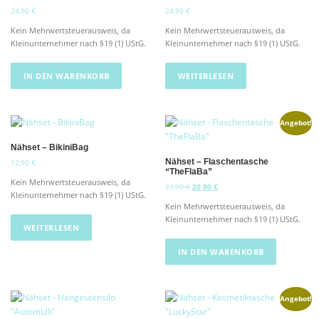
24,90
€
24,90
€
Kein Mehrwertsteuerausweis, da
Kein Mehrwertsteuerausweis, da
Kleinunternehmer nach §19 (1) UStG.
Kleinunternehmer nach §19 (1) UStG.
IN DEN WARENKORB
WEITERLESEN
Angebot!
Nähset – BikiniBag
Nähset – Flaschentasche
12,90
€
“TheFlaBa”
Kein Mehrwertsteuerausweis, da
U
A
23,90
€
20,90
€
Kleinunternehmer nach §19 (1) UStG.
r
k
Kein Mehrwertsteuerausweis, da
s
t
Kleinunternehmer nach §19 (1) UStG.
p
u
WEITERLESEN
r
e
ü
l
IN DEN WARENKORB
n
l
g
e
l
r
i
P
Angebot!
c
r