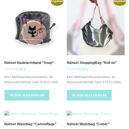
Angebot!
Angebot!
Nähset Nadelarmband “Snap”
Nähset ShoppingBag “Roll on”
U
A
U
A
13,90
€
11,90
€
19,90
€
17,90
€
r
k
r
k
Kein Mehrwertsteuerausweis, da
Kein Mehrwertsteuerausweis, da
s
t
s
t
Kleinunternehmer nach §19 (1) UStG.
Kleinunternehmer nach §19 (1) UStG.
p
u
p
u
r
e
r
e
ü
l
ü
l
IN DEN WARENKORB
IN DEN WARENKORB
n
l
n
l
g
e
g
e
l
r
l
r
i
P
i
P
c
r
c
r
h
e
h
e
Nähset Waistbag “Camouflage”
Nähset Waistbag “Comic”
e
i
e
i