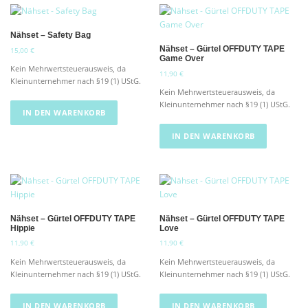
s
1
h
e
P
9
€
t
e
i
r
,
.
m
r
s
Nähset – Safety Bag
9
o
e
P
i
0
Nähset – Gürtel OFFDUTY TAPE
15,00
€
d
r
s
h
Game Over
u
e
t
Kein Mehrwertsteuerausweis, da
r
€
11,90
€
i
:
k
Kleinunternehmer nach §19 (1) UStG.
e
s
1
Kein Mehrwertsteuerausweis, da
t
r
w
4
Kleinunternehmer nach §19 (1) UStG.
w
e
IN DEN WARENKORB
a
,
e
V
r
9
i
IN DEN WARENKORB
:
0
a
s
1
r
9
€
t
i
,
.
m
a
9
e
n
0
h
t
r
€
Nähset – Gürtel OFFDUTY TAPE
Nähset – Gürtel OFFDUTY TAPE
e
Hippie
Love
e
n
11,90
€
11,90
€
r
a
e
Kein Mehrwertsteuerausweis, da
Kein Mehrwertsteuerausweis, da
u
V
Kleinunternehmer nach §19 (1) UStG.
Kleinunternehmer nach §19 (1) UStG.
f
a
.
r
D
IN DEN WARENKORB
IN DEN WARENKORB