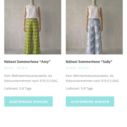
Nähset Sommerhose “Amy”
Nähset Sommerhose “Sally”
64,90
€
–
69,90
€
64,90
€
–
69,90
€
Kein Mehrwertsteuerausweis, da
Kein Mehrwertsteuerausweis, da
Kleinunternehmer nach §19 (1) UStG.
Kleinunternehmer nach §19 (1) UStG.
Lieferzeit:
5-8 Tage
Lieferzeit:
5-8 Tage
D
D
i
i
AUSFÜHRUNG WÄHLEN
AUSFÜHRUNG WÄHLEN
e
e
s
s
e
e
s
s