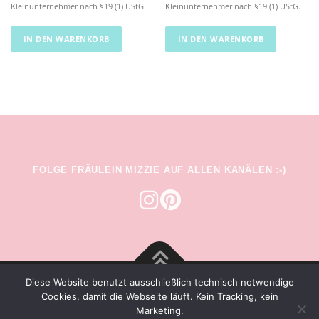
Kleinunternehmer nach §19 (1) UStG.
Kleinunternehmer nach §19 (1) UStG.
IN DEN WARENKORB
IN DEN WARENKORB
FOLGE FRÄULEIN MIZZIE AUF ALLEN KANÄLEN :-)
Diese Website benutzt ausschließlich technisch notwendige
Copyright © 2026 Fräulein Mizzie
Cookies, damit die Webseite läuft. Kein Tracking, kein
Marketing.