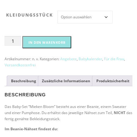
KLEIDUNGSSTÜCK
Nähset
Alternative:
IN DEN WARENKORB
Baby-
Set
"Mieken
Artikelnummer:
n. v.
Kategorien:
Angebote
,
Babykalender
,
Für die Frau
,
Bloom"
Versandkostenfrei
Menge
Beschreibung
Zusätzliche Informationen
Produktsicherheit
BESCHREIBUNG
Das Baby-Set “Mieken Bloom” besteht aus einer Beanie, einem Sweater
und einer Pumphose. Du erhältst das jeweilige Nähset zum Teil,
NICHT
das
fertig genähte Bekleidungsstück.
Im Beanie-Nähset findest du: