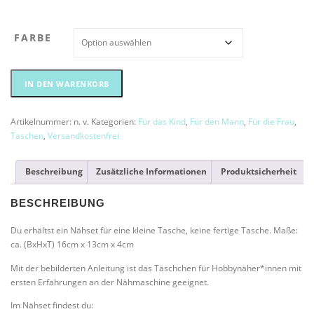
FARBE
Nähset
Alternative:
IN DEN WARENKORB
-
Krimskrams-
Täschchen
Artikelnummer:
n. v.
Kategorien:
Für das Kind
,
Für den Mann
,
Für die Frau
,
"Comic"
Taschen
,
Versandkostenfrei
Menge
Beschreibung
Zusätzliche Informationen
Produktsicherheit
BESCHREIBUNG
Du erhältst ein Nähset für eine kleine Tasche, keine fertige Tasche. Maße:
ca. (BxHxT) 16cm x 13cm x 4cm
Mit der bebilderten Anleitung ist das Täschchen für Hobbynäher*innen mit
ersten Erfahrungen an der Nähmaschine geeignet.
Im Nähset findest du: