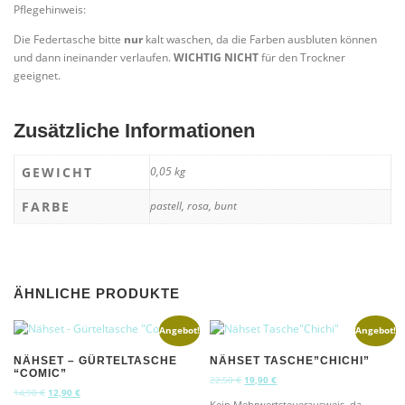
Pflegehinweis:
Die Federtasche bitte
nur
kalt waschen, da die Farben ausbluten können
und dann ineinander verlaufen.
WICHTIG NICHT
für den Trockner
geeignet.
Zusätzliche Informationen
GEWICHT
0,05 kg
FARBE
pastell, rosa, bunt
ÄHNLICHE PRODUKTE
Angebot!
Angebot!
NÄHSET – GÜRTELTASCHE
NÄHSET TASCHE”CHICHI”
“COMIC”
U
A
22,50
€
19,90
€
U
A
14,90
€
12,90
€
r
k
Kein Mehrwertsteuerausweis, da