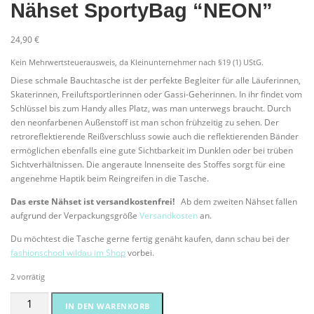
Nähset SportyBag “NEON”
24,90
€
Kein Mehrwertsteuerausweis, da Kleinunternehmer nach §19 (1) UStG.
Diese schmale Bauchtasche ist der perfekte Begleiter für alle Läuferinnen,
Skaterinnen, Freiluftsportlerinnen oder Gassi-Geherinnen. In ihr findet vom
Schlüssel bis zum Handy alles Platz, was man unterwegs braucht. Durch
den neonfarbenen Außenstoff ist man schon frühzeitig zu sehen. Der
retroreflektierende Reißverschluss sowie auch die reflektierenden Bänder
ermöglichen ebenfalls eine gute Sichtbarkeit im Dunklen oder bei trüben
Sichtverhältnissen. Die angeraute Innenseite des Stoffes sorgt für eine
angenehme Haptik beim Reingreifen in die Tasche.
Das erste Nähset ist versandkostenfrei!
Ab dem zweiten Nähset fallen
aufgrund der Verpackungsgröße
Versandkosten
an.
Du möchtest die Tasche gerne fertig genäht kaufen, dann schau bei der
fashionschool wildau im Shop
vorbei.
2 vorrätig
Nähset
Alternative:
IN DEN WARENKORB
SportyBag