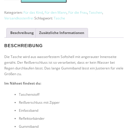
"NEON"
Menge
Kategorien:
Für das Kind
,
Für den Mann
,
Für die Frau
,
Taschen
,
Versandkostenfrei
Schlagwort:
Tasche
Beschreibung
Zusätzliche Informationen
BESCHREIBUNG
Die Tasche wird aus wasserfestem Softshell mit angerauter Innenseite
genäht. Der Reißverschluss ist so verarbeitet, dass er kein Wasser bei
Regen durchlaufen lässt. Das lange Gummiband lässt ein Justieren für viele
Größen zu.
Im Nähset findest du:
Taschenstoff
Reißverschluss mit Zipper
Einfassband
Reflektorbänder
Gummiband