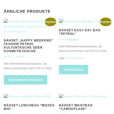
ÄHNLICHE PRODUKTE
Angebot!
Angebot!
NÄHSET EASY DAY BAG
“PETROL”
U
A
54,90
€
43,90
€
NÄHSET „HAPPY WEEKEND“
r
k
FASHION PETROL
Kein Mehrwertsteuerausweis, da
KULTURTASCHE ODER
s
t
Kleinunternehmer nach §19 (1) UStG.
KOSMETIKTASCHE
p
u
r
e
30,00
€
–
65,00
€
zzgl.
Versandkosten
ü
l
Kein Mehrwertsteuerausweis, da
n
l
Kleinunternehmer nach §19 (1) UStG.
g
e
WEITERLESEN
l
r
D
i
P
i
AUSFÜHRUNG WÄHLEN
c
r
e
h
e
s
e
i
e
r
s
s
P
i
r
s
P
NÄHSET LUNCHBAG “MISSES
NÄHSET WAISTBAG
e
t
BIG”
“CAMOUFLAGE”
r
i
: