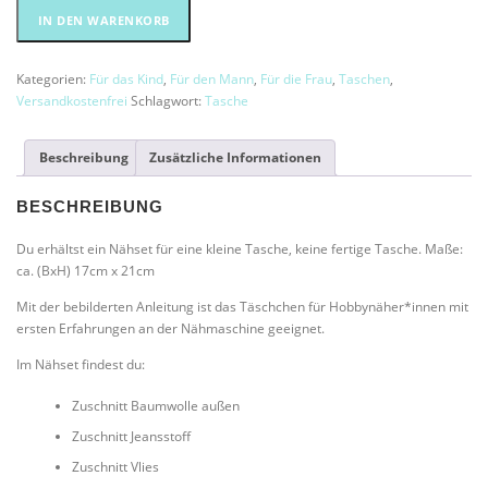
Nähset
Alternative:
IN DEN WARENKORB
-
Umhängetäschchen
"Comic"
Kategorien:
Für das Kind
,
Für den Mann
,
Für die Frau
,
Taschen
,
Menge
Versandkostenfrei
Schlagwort:
Tasche
Beschreibung
Zusätzliche Informationen
BESCHREIBUNG
Du erhältst ein Nähset für eine kleine Tasche, keine fertige Tasche. Maße:
ca. (BxH) 17cm x 21cm
Mit der bebilderten Anleitung ist das Täschchen für Hobbynäher*innen mit
ersten Erfahrungen an der Nähmaschine geeignet.
Im Nähset findest du:
Zuschnitt Baumwolle außen
Zuschnitt Jeansstoff
Zuschnitt Vlies