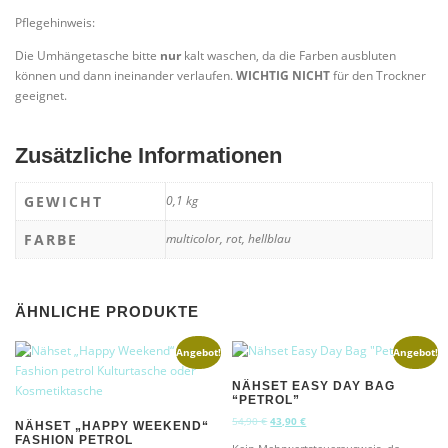
Pflegehinweis:
Die Umhängetasche bitte
nur
kalt waschen, da die Farben ausbluten
können und dann ineinander verlaufen.
WICHTIG NICHT
für den Trockner
geeignet.
Zusätzliche Informationen
GEWICHT
0,1 kg
FARBE
multicolor, rot, hellblau
ÄHNLICHE PRODUKTE
Angebot!
Angebot!
NÄHSET EASY DAY BAG
“PETROL”
U
A
54,90
€
43,90
€
NÄHSET „HAPPY WEEKEND“
r
k
FASHION PETROL