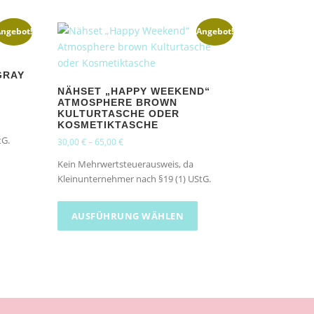
ngebot!
Angebot!
GRAY
NÄHSET „HAPPY WEEKEND“
ATMOSPHERE BROWN
KULTURTASCHE ODER
KOSMETIKTASCHE
tG.
30,00
€
–
65,00
€
Kein Mehrwertsteuerausweis, da
Kleinunternehmer nach §19 (1) UStG.
D
i
AUSFÜHRUNG WÄHLEN
e
s
e
s
P
r