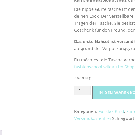
Kein Mehrwertsteuerausweis, da K
Die hippe Gürteltasche ist der 
deinen Look. Der verstellbare
Tragen der Tasche. Sie besitz
Geschenk für den Freund, den
Das erste Nähset ist versand
aufgrund der Verpackungsgr
Du möchtest die Tasche gerne
fashionschool wildau im Shop
2 vorrätig
Nähset
IN DEN WARENK
Waistbag
"Camouflage"
Menge
Kategorien:
Für das Kind
,
Für
Versandkostenfrei
Schlagwort