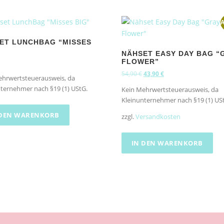
A
ET LUNCHBAG “MISSES
NÄHSET EASY DAY BAG “
FLOWER”
U
A
54,90
€
43,90
€
ehrwertsteuerausweis, da
r
k
ternehmer nach §19 (1) UStG.
Kein Mehrwertsteuerausweis, da
s
t
Kleinunternehmer nach §19 (1) US
p
u
r
e
 DEN WARENKORB
zzgl.
Versandkosten
ü
l
n
l
IN DEN WARENKORB
g
e
l
r
i
P
c
r
h
e
e
i
r
s
P
i
r
s