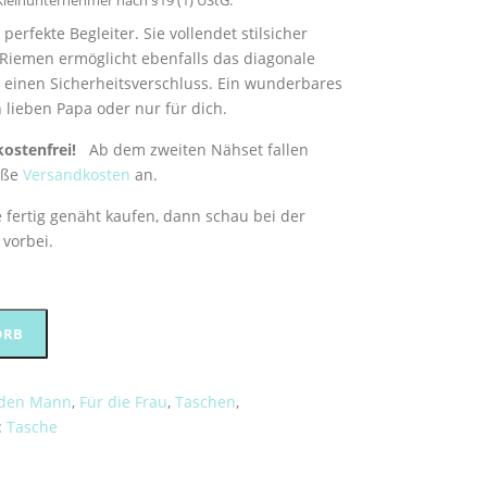
leinunternehmer nach §19 (1) UStG.
perfekte Begleiter. Sie vollendet stilsicher
 Riemen ermöglicht ebenfalls das diagonale
t einen Sicherheitsverschluss. Ein wunderbares
 lieben Papa oder nur für dich.
kostenfrei!
Ab dem zweiten Nähset fallen
öße
Versandkosten
an.
 fertig genäht kaufen, dann schau bei der
vorbei.
Alternative:
ORB
 den Mann
,
Für die Frau
,
Taschen
,
:
Tasche