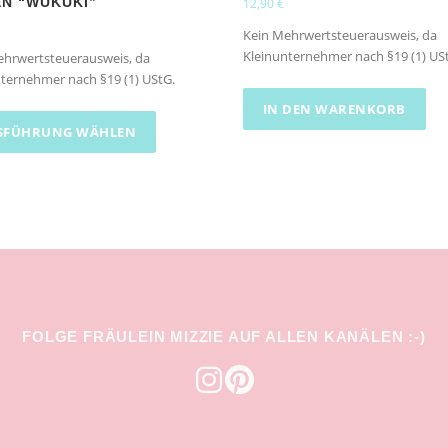
EN “WUKUKI”
12,90
€
Kein Mehrwertsteuerausweis, da
Kleinunternehmer nach §19 (1) US
ehrwertsteuerausweis, da
ternehmer nach §19 (1) UStG.
D
IN DEN WARENKORB
i
SFÜHRUNG WÄHLEN
e
s
e
s
P
r
o
d
FOLGE FRÄULEIN MIZZIE AUF ALLEN KANÄLEN :-)
u
k
t
w
e