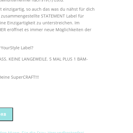
leinunternehmer nach §19 (1) UStG.
t einzigartig, so auch das was du nähst für dich
ll zusammengestellte STATEMENT Label für
ne Einzigartigkeit zu unterstreichen. Im
R eröffnet es immer neue Möglichkeiten der
YourStyle Label?
SS. KEINE LANGEWEILE. 5 MAL PLUS 1 BÄM-
Deine SuperCRAFT!!!
Alternative:
ORB
 den Mann
,
Für die Frau
,
Versandkostenfrei