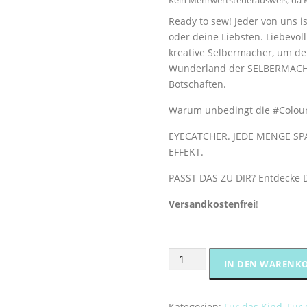
Kein Mehrwertsteuerausweis, da K
Ready to sew! Jeder von uns is
oder deine Liebsten. Liebevo
kreative Selbermacher, um dei
Wunderland der SELBERMACHE
Botschaften.
Warum unbedingt die #Colour
EYECATCHER. JEDE MENGE SPA
EFFEKT.
PASST DAS ZU DIR? Entdecke 
Versandkostenfrei
!
Webetiketten
IN DEN WARENK
-
#ColorYourStyle-
Edition
Kategorien:
Für das Kind
,
Für