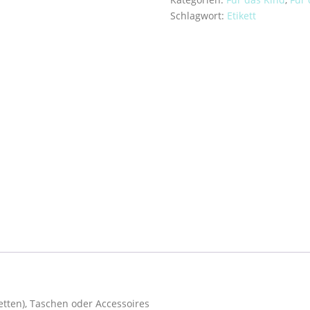
Menge
Schlagwort:
Etikett
etten), Taschen oder Accessoires