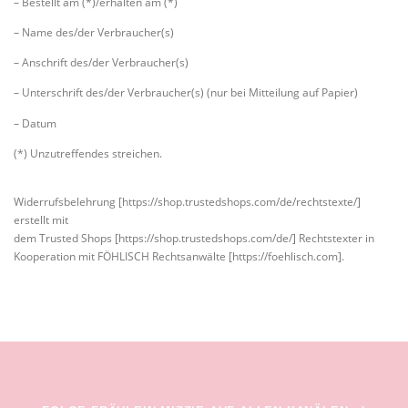
– Bestellt am (*)/erhalten am (*)
– Name des/der Verbraucher(s)
– Anschrift des/der Verbraucher(s)
– Unterschrift des/der Verbraucher(s) (nur bei Mitteilung auf Papier)
– Datum
(*) Unzutreffendes streichen.
Widerrufsbelehrung [https://shop.trustedshops.com/de/rechtstexte/]
erstellt mit
dem Trusted Shops [https://shop.trustedshops.com/de/] Rechtstexter in
Kooperation mit FÖHLISCH Rechtsanwälte [https://foehlisch.com].