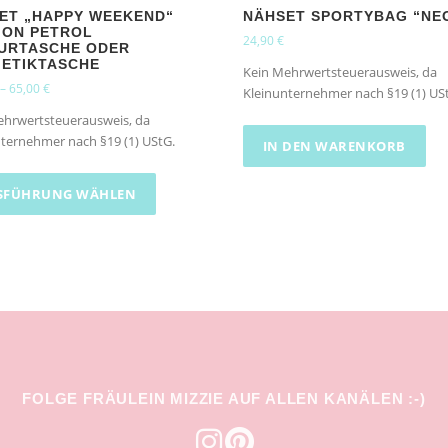
ET „HAPPY WEEKEND“
NÄHSET SPORTYBAG “NE
ION PETROL
24,90
€
URTASCHE ODER
ETIKTASCHE
Kein Mehrwertsteuerausweis, da
–
65,00
€
Kleinunternehmer nach §19 (1) US
ehrwertsteuerausweis, da
ternehmer nach §19 (1) UStG.
IN DEN WARENKORB
D
i
SFÜHRUNG WÄHLEN
e
s
e
s
P
r
o
d
FOLGE FRÄULEIN MIZZIE AUF ALLEN KANÄLEN :-)
u
k
t