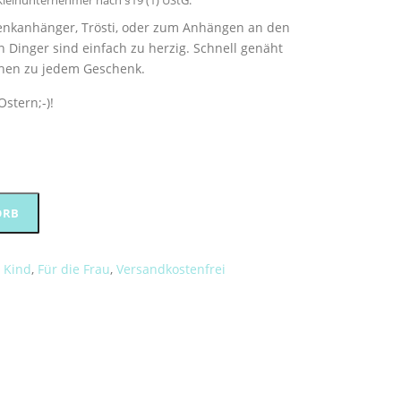
leinunternehmer nach §19 (1) UStG.
enkanhänger, Trösti, oder zum Anhängen an den
n Dinger sind einfach zu herzig. Schnell genäht
lchen zu jedem Geschenk.
Ostern;-)!
Alternative:
ORB
 Kind
,
Für die Frau
,
Versandkostenfrei