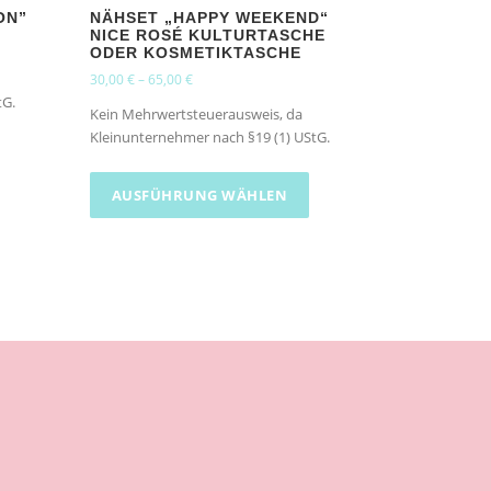
ON”
NÄHSET „HAPPY WEEKEND“
NICE ROSÉ KULTURTASCHE
ODER KOSMETIKTASCHE
30,00
€
–
65,00
€
tG.
Kein Mehrwertsteuerausweis, da
Kleinunternehmer nach §19 (1) UStG.
D
i
AUSFÜHRUNG WÄHLEN
e
s
e
s
P
r
o
d
u
k
t