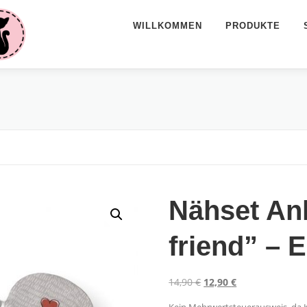
WILLKOMMEN
PRODUKTE
Nähset An
friend” – E
U
A
14,90
€
12,90
€
r
k