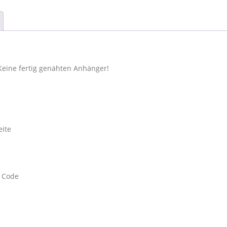
:
0
1
4
€
,
.
9
 Keine fertig genähten Anhänger!
0
€
Nähset:
eite
R Code