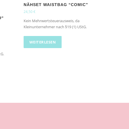
NÄHSET WAISTBAG “COMIC”
24,50
€
D“
Kein Mehrwertsteuerausweis, da
Kleinunternehmer nach §19 (1) UStG.
WEITERLESEN
tG.
D
e
s
e
s
P
r
o
d
u