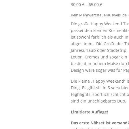
30,00
€
–
65,00
€
Kein Mehrwertsteuerausweis, da K
Die große Happy Weekend Tasc
passenden kleinen Kosmetikta
ist sowohl farblich als auch i
abgestimmt. Die Größe der Tasc
Jahresurlaub oder Städtetrip.
Lotion, Cremes und sogar ein 
besticht in hohem Maße durch 
Design wäre sogar was für Pa
Die kleine „Happy Weekend“ i
Ding. Es gibt sie in 5 verschi
Highlights, sportlich schlicht
sind ein unschlagbares Duo.
Limitierte Auflage!
Das erste Nähset ist versand