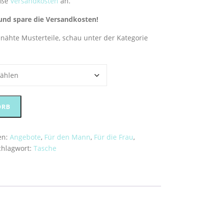
öße
Versandkosten
an.
t und spare die Versandkosten!
genähte Musterteile, schau unter der Kategorie
ORB
en:
Angebote
,
Für den Mann
,
Für die Frau
,
chlagwort:
Tasche