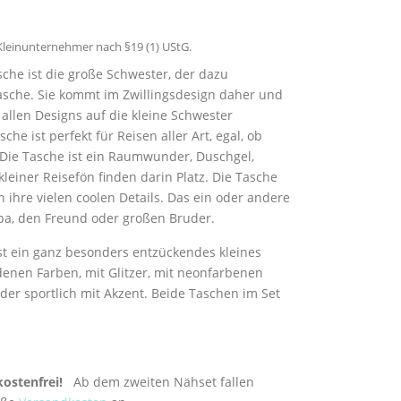
leinunternehmer nach §19 (1) UStG.
he ist die große Schwester, der dazu
sche. Sie kommt im Zwillingsdesign daher und
n allen Designs auf die kleine Schwester
he ist perfekt für Reisen aller Art, egal, ob
 Die Tasche ist ein Raumwunder, Duschgel,
kleiner Reisefön finden darin Platz. Die Tasche
ihre vielen coolen Details. Das ein oder andere
pa, den Freund oder großen Bruder.
st ein ganz besonders entzückendes kleines
edenen Farben, mit Glitzer, mit neonfarbenen
 oder sportlich mit Akzent. Beide Taschen im Set
kostenfrei!
Ab dem zweiten Nähset fallen