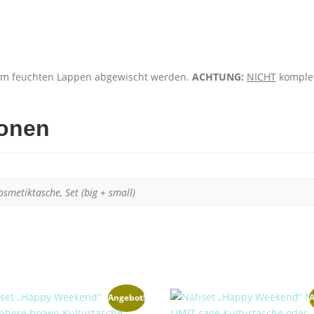
inem feuchten Lappen abgewischt werden.
ACHTUNG:
NICHT
komplet
ionen
osmetiktasche, Set (big + small)
Angebot!
A