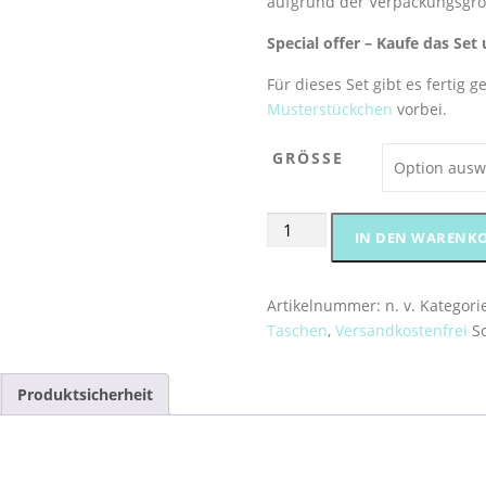
aufgrund der Verpackungsgr
Special offer – Kaufe das Se
Für dieses Set gibt es fertig 
Musterstückchen
vorbei.
GRÖSSE
Nähset
IN DEN WARENK
„Happy
Weekend“
Sport
Artikelnummer:
n. v.
Kategori
sage
Taschen
,
Versandkostenfrei
S
Kulturtasche
oder
Produktsicherheit
Kosmetiktasche
Menge