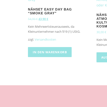
NÄHSET EASY DAY BAG
“SMOKE GRAY”
NÄHS
U
A
ATMO
54,90
€
43,90
€
KULT
r
k
KOSM
Kein Mehrwertsteuerausweis, da
s
t
Kleinunternehmer nach §19 (1) UStG.
30,00
€
p
u
r
e
zzgl.
Versandkosten
Kein M
ü
l
Kleinun
n
l
IN DEN WARENKORB
g
e
l
r
AU
i
P
c
r
h
e
e
i
r
s
P
i
r
s
e
t
i
:
s
4