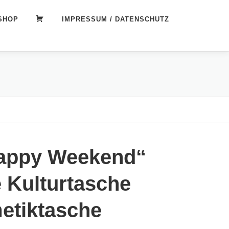
SHOP
WARENKORB
IMPRESSUM / DATENSCHUTZ
appy Weekend“
 Kulturtasche
etiktasche