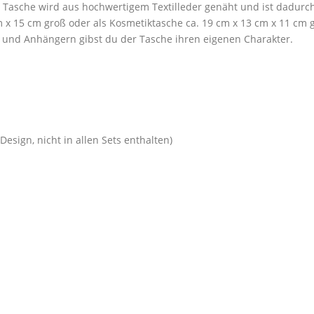
de Tasche wird aus hochwertigem Textilleder genäht und ist dadurch
 x 15 cm groß oder als Kosmetiktasche ca. 19 cm x 13 cm x 11 cm g
 und Anhängern gibst du der Tasche ihren eigenen Charakter.
esign, nicht in allen Sets enthalten)