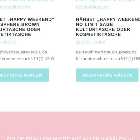
ET „HAPPY WEEKEND“
NÄHSET „HAPPY WEEKEN
SPHERE BROWN
NO LIMIT SAGE
URTASCHE ODER
KULTURTASCHE ODER
ETIKTASCHE
KOSMETIKTASCHE
–
65,00
€
30,00
€
–
65,00
€
ehrwertsteuerausweis, da
Kein Mehrwertsteuerausweis, da
ternehmer nach §19 (1) UStG.
Kleinunternehmer nach §19 (1) US
D
i
i
SFÜHRUNG WÄHLEN
AUSFÜHRUNG WÄHLEN
e
s
e
s
P
r
o
d
FOLGE FRÄULEIN MIZZIE AUF ALLEN KANÄLEN :-)
u