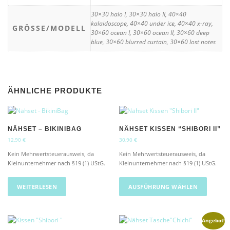
30×30 halo I, 30×30 halo II, 40×40
kalaidoscope, 40×40 under ice, 40×40 x-ray,
GRÖSSE/MODELL
30×60 ocean I, 30×60 ocean II, 30×60 deep
blue, 30×60 blurred curtain, 30×60 lost notes
ÄHNLICHE PRODUKTE
NÄHSET – BIKINIBAG
NÄHSET KISSEN “SHIBORI II”
12,90
€
30,90
€
Kein Mehrwertsteuerausweis, da
Kein Mehrwertsteuerausweis, da
Kleinunternehmer nach §19 (1) UStG.
Kleinunternehmer nach §19 (1) UStG.
D
i
WEITERLESEN
AUSFÜHRUNG WÄHLEN
e
s
e
Angebot!
s