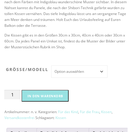
nach dem Färben mit Indigoblau wunderschöne Muster sichtbar. In diesem
Nähset kannst du Panele, die nach der Shibori-Technik gefärbt wurden zu
tollen Kissen vernähen. Das tiefe Indigoblau lässt uns an vergangene Tage
am Meer denken und träumen. Holt Euch das Urlaubsfeeling auf Euren
Balkon oder die Terrasse.
Die Kissen gibt es in den Größen 30cm x 30cm, 40cm x 40cm oder 30cm x
60cm. Da jedes Panel ein Unikat ist, findest du die Muster der Bilder unter
der Musterstückchen Rubrik im Shop.
GRÖSSE/MODELL
Nähset
Alternative:
IN DEN WARENKORB
Kissen
"Shibori
I"
Artikelnummer:
n. v.
Kategorien:
Für das Kind
,
Für die Frau
,
Kissen
,
Menge
Versandkostenfrei
Schlagwort:
Kissen