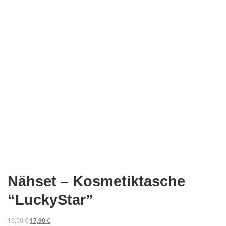
Nähset – Kosmetiktasche
“LuckyStar”
U
A
19,90
€
17,90
€