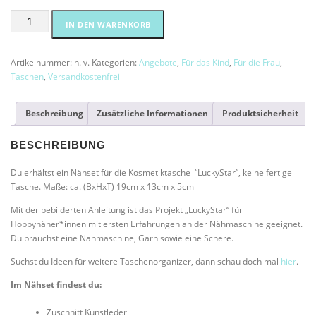
1
9
€
Nähset
Alternative:
IN DEN WARENKORB
,
.
-
9
Kosmetiktasche
0
"LuckyStar"
Artikelnummer:
n. v.
Kategorien:
Angebote
,
Für das Kind
,
Für die Frau
,
Menge
Taschen
,
Versandkostenfrei
€
Beschreibung
Zusätzliche Informationen
Produktsicherheit
BESCHREIBUNG
Du erhältst ein Nähset für die Kosmetiktasche “LuckyStar”, keine fertige
Tasche. Maße: ca. (BxHxT) 19cm x 13cm x 5cm
Mit der bebilderten Anleitung ist das Projekt „LuckyStar“ für
Hobbynäher*innen mit ersten Erfahrungen an der Nähmaschine geeignet.
Du brauchst eine Nähmaschine, Garn sowie eine Schere.
Suchst du Ideen für weitere Taschenorganizer, dann schau doch mal
hier
.
Im Nähset findest du:
Zuschnitt Kunstleder