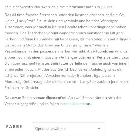
r
k
Kein Mehrwertsteuerausweis, da Kleinunternehmer nach §19 (1) UStG.
s
t
Das all time favorite Sternchen unter den Kosmetiktaschen ist die süße,
p
u
kleine „LuckyStar“. Sie ist klein und kompakt und hält das Wichtigste
r
e
zusammen, was wir auch in kleinen Handtaschen unbedingt dabeihaben
ü
l
müssen. Das Täschchen vereint wunderschönes Kunstleder in luftigen
n
l
Farben und feine Baumwolle mit Papageien, Blumen oder Schmetterlingen.
g
e
Getreu dem Motto: „Ein bisschen Glitzer geht immer“ werden
l
r
Paspelbänder in den passenden Farben vernäht. Als i-Tüpfelchen wird der
i
P
Zipper noch mit einem hübschen Anhänger oder einer Perle verziert. Lass
c
r
dich überraschen! Feinstes Satinfutter verleiht der Tasche auch von innen
h
e
einen edlen Touch. Mit der ausführlich bebilderten Anleitung ist es ein
e
i
schönes Nähprojet zum Verschenken oder Behalten. Egal ob zum
r
s
Muttertag, Geburtstag oder einfach nur so – LuckyStar zaubert jedem ein
P
i
Strahlen ins Gesicht.
r
s
e
t
Das
erste
Set ist
versandkostenfrei
! Ab zwei Sets verändert sich die
i
:
Verpackungsgröße und es fallen
Versandkosten
an.
s
1
w
7
a
,
r
9
FARBE
:
0