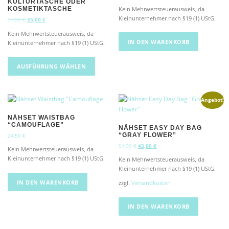
KULTURTASCHE ODER
Kein Mehrwertsteuerausweis, da
KOSMETIKTASCHE
Kleinunternehmer nach §19 (1) UStG.
U
A
37,90
€
35,00
€
r
k
Kein Mehrwertsteuerausweis, da
s
t
IN DEN WARENKORB
Kleinunternehmer nach §19 (1) UStG.
p
u
r
e
D
ü
l
i
AUSFÜHRUNG WÄHLEN
n
l
e
g
e
s
l
r
e
i
P
Angebot!
s
c
r
h
e
P
NÄHSET WAISTBAG
e
i
“CAMOUFLAGE”
r
NÄHSET EASY DAY BAG
r
s
“GRAY FLOWER”
24,50
€
o
P
i
U
A
54,90
€
43,90
€
d
Kein Mehrwertsteuerausweis, da
r
s
r
k
u
e
t
Kleinunternehmer nach §19 (1) UStG.
Kein Mehrwertsteuerausweis, da
s
t
i
:
k
Kleinunternehmer nach §19 (1) UStG.
p
u
s
3
t
r
e
IN DEN WARENKORB
zzgl.
Versandkosten
w
5
w
ü
l
a
,
n
l
e
r
0
g
e
IN DEN WARENKORB
i
:
0
l
r
s
3
i
P
7
€