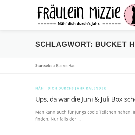
Zum
Inhalt
springen
SCHLAGWORT:
BUCKET H
Startseite
»
Bucket Hat
NÄH´ DICH DURCHS JAHR KALENDER
Ups, da war die Juni & Juli Box sc
Man kann auch für Jungs coole Teilchen nähen. Im
finden. Nur falls der …