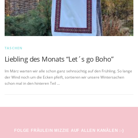
TASCHEN
Liebling des Monats “Let´s go Boho”
Im März warten wir alle schon ganz sehnsüchtig auf den Frühling. So lange
der Wind noch um die Ecken pfeift, sortieren wir unsere Wintersachen
schon mal in den hinteren Teil …
FOLGE FRÄULEIN MIZZIE AUF ALLEN KANÄLEN :-)