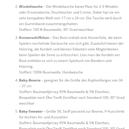
Windeltasche
– Die Windeltasche bietet Platz für 2-3 Windeln
oder Ersatzwäsche, Feuchttücher und Creme. Dabei hat sie ein
sehr kompaktes Maß vom 17 cm x 24 cm. Die Tasche wird durch
ein Gummiband zusammengehalten.
Stoffart: 100 % Baumwolle, 30° Grad waschbar
Knisterschiffchen
– Das Boot enthält eine Knisterfolie, die beim
Spielen raschelnde Geräusche von sich gibt. Zusätzlich bieten der
Holzring, die Kordeln und kleinen Etiketten viele Möglichkeiten
beim Spielen die Sinne zu erforschen. Löst man die Kordeln am
Boot entfaltet es sich zu einem Spieltuch mit Bändern und
Holzring.
Stoffart: 100% Baumwolle, Handwäsche
Baby-Beanie
– geeignet für die Größe des Kopfumfanges von 34
– 37 cm
Stoffart: Baumwolljersey 95% Baumwolle & 5% Elasthan,
Bioqualität nach Öko-Tex® Zertifikat nach Standard 100, 30° Grad
waschbar
Baby-Sweater
– Größe 56, Stoff passend zur Beanie, V-Ausschnitt
für leichtes An- und Ausziehen
Stoffart: Baumwolljersey 95% Baumwolle & 5% Elasthan,
Bioqualität nach Öko-Tex® Zertifikat nach Standard 100, 30° Grad