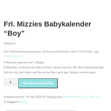
Frl. Mizzies Babykalender
“Boy”
189,00
€
Kein Mehrwertsteuerausweis, da Kleinunternehmer nach §19 (1) UStG.
zzgl.
Versandkosten
9 Monate warten auf´s Baby,
9 Monate, in denen du tolle Sachen nähen kannst. Mit dem Babykalender
bist du mit viel Liebe auf die erste Zeit nach der Geburt vorbereitet.
Frl.
Alternative:
IN DEN WARENKORB
Mizzies
Babykalender
"Boy"
Artikelnummer:
fm-bk-2020-01
Kategorien:
Babykalender
,
Für die Frau
Menge
Schlagwort:
Baby