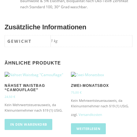
Baumwolle & 5% Elasthan, Bioqualität nach Öko-Tex® Zertifikat
nach Standard 100, 30° Grad waschbar.
Zusätzliche Informationen
GEWICHT
1 kg
ÄHNLICHE PRODUKTE
NÄHSET WAISTBAG
ZWEI-MONATSBOX
“CAMOUFLAGE”
75,00
€
24,50
€
Kein Mehrwertsteuerausweis, da
Kein Mehrwertsteuerausweis, da
Kleinunternehmer nach §19 (1) UStG.
Kleinunternehmer nach §19 (1) UStG.
zzgl.
Versandkosten
IN DEN WARENKORB
WEITERLESEN