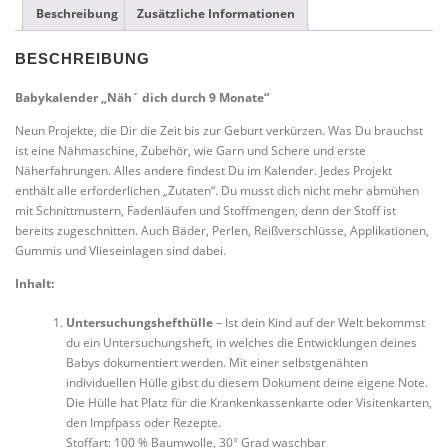
Beschreibung
Zusätzliche Informationen
BESCHREIBUNG
Babykalender „Näh´ dich durch 9 Monate“
Neun Projekte, die Dir die Zeit bis zur Geburt verkürzen. Was Du brauchst
ist eine Nähmaschine, Zubehör, wie Garn und Schere und erste
Näherfahrungen. Alles andere findest Du im Kalender. Jedes Projekt
enthält alle erforderlichen „Zutaten“. Du musst dich nicht mehr abmühen
mit Schnittmustern, Fadenläufen und Stoffmengen, denn der Stoff ist
bereits zugeschnitten. Auch Bäder, Perlen, Reißverschlüsse, Applikationen,
Gummis und Vlieseinlagen sind dabei.
Inhalt:
Untersuchungshefthülle
– Ist dein Kind auf der Welt bekommst
du ein Untersuchungsheft, in welches die Entwicklungen deines
Babys dokumentiert werden. Mit einer selbstgenähten
individuellen Hülle gibst du diesem Dokument deine eigene Note.
Die Hülle hat Platz für die Krankenkassenkarte oder Visitenkarten,
den Impfpass oder Rezepte.
Stoffart: 100 % Baumwolle, 30° Grad waschbar