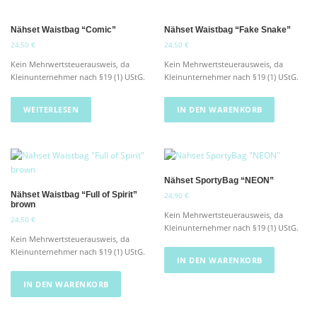
w
n
a
,
a
w
ä
a
r
0
u
ä
Nähset Waistbag “Comic”
Nähset Waistbag “Fake Snake”
h
:
0
u
f
h
2
l
24,50
€
24,50
€
f
d
l
6
€
t
.
e
Kein Mehrwertsteuerausweis, da
Kein Mehrwertsteuerausweis, da
,
.
t
w
D
Kleinunternehmer nach §19 (1) UStG.
Kleinunternehmer nach §19 (1) UStG.
r
5
w
e
i
0
P
e
r
e
r
WEITERLESEN
IN DEN WARENKORB
r
€
d
O
o
d
e
p
d
e
n
t
u
n
i
k
o
t
Nähset SportyBag “NEON”
n
s
Nähset Waistbag “Full of Spirit”
24,90
€
e
brown
e
Kein Mehrwertsteuerausweis, da
n
i
24,50
€
Kleinunternehmer nach §19 (1) UStG.
k
t
Kein Mehrwertsteuerausweis, da
ö
e
Kleinunternehmer nach §19 (1) UStG.
n
IN DEN WARENKORB
g
n
e
IN DEN WARENKORB
e
w
n
ä
a