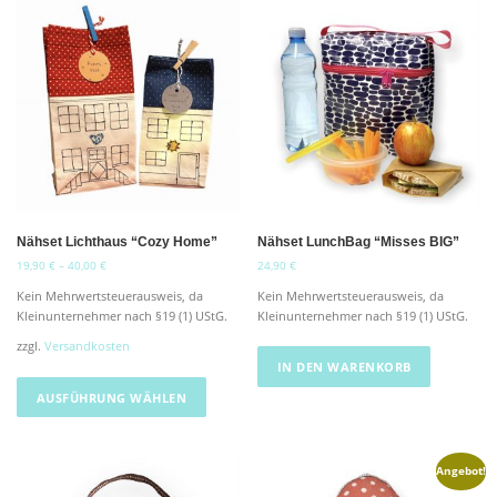
Nähset Lichthaus “Cozy Home”
Nähset LunchBag “Misses BIG”
19,90
€
–
40,00
€
24,90
€
Kein Mehrwertsteuerausweis, da
Kein Mehrwertsteuerausweis, da
Kleinunternehmer nach §19 (1) UStG.
Kleinunternehmer nach §19 (1) UStG.
zzgl.
Versandkosten
IN DEN WARENKORB
D
i
AUSFÜHRUNG WÄHLEN
e
s
e
Angebot!
s