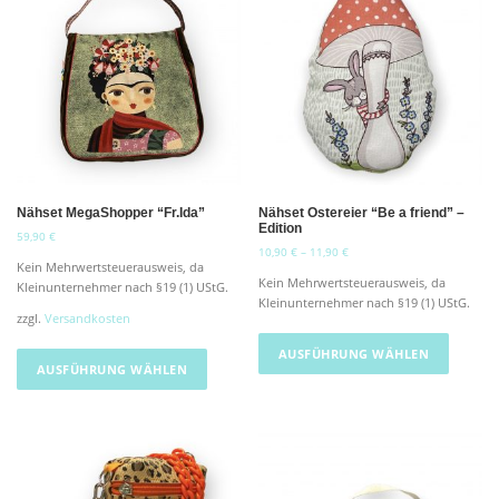
P
r
o
d
u
k
t
w
e
i
Nähset MegaShopper “Fr.Ida”
Nähset Ostereier “Be a friend” –
Edition
s
59,90
€
10,90
€
–
11,90
€
t
Kein Mehrwertsteuerausweis, da
m
Kein Mehrwertsteuerausweis, da
Kleinunternehmer nach §19 (1) UStG.
e
Kleinunternehmer nach §19 (1) UStG.
zzgl.
Versandkosten
h
D
r
D
i
AUSFÜHRUNG WÄHLEN
e
i
AUSFÜHRUNG WÄHLEN
e
r
e
s
e
s
e
V
e
s
a
s
P
r
P
r