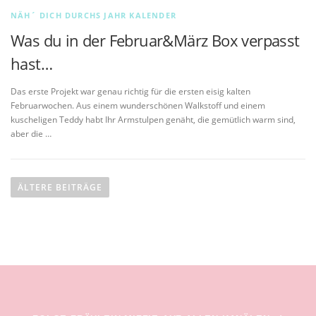
NÄH´ DICH DURCHS JAHR KALENDER
Was du in der Februar&März Box verpasst
hast…
Das erste Projekt war genau richtig für die ersten eisig kalten
Februarwochen. Aus einem wunderschönen Walkstoff und einem
kuscheligen Teddy habt Ihr Armstulpen genäht, die gemütlich warm sind,
aber die …
B
e
ÄLTERE BEITRÄGE
i
t
r
a
g
s
n